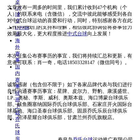
桌
文章发布一周多的时间里，我们累计收到47个机构（个
Q7
人）的联系来电（含微信），交流中彼此能够感受到各自
球
对中式台球运动的喜爱和行动，同时，特别感谢各方在此
桌
工作中对我们的支持和理解，相信彼此协调会将赛事合力
Q3+球
效果最大化，更大程度推进
中式台球
向上发展！
桌
海
外
赛
本次征集公布赛事历的事宜，我们将持续汇总和更新，有
事
意者可联系：肖一奇，电话18503328147（微信同号）。
国
内
赛
诚挚感谢（包含但不限于）如下各家品牌代表与我们进行
事
良性沟通赛事历事宜：星牌、皮尔力、野豹、康溪盛世、
挂
LP、奥秘、李斯、威利、奥斯本兹、海口博蒙台球俱乐
画
部、鲅鱼圈塞纳国际乔氏台球俱乐部、石家庄开火国际台
下
球基地、海口圣泰台球俱乐部、固原乔氏乐辰台球俱乐
载
部、菏泽星耀台球俱乐部，甘肃兰州乔氏旗舰店。
乔
氏
球
房
秦皇岛
乔氏台球
运动推广有限公司